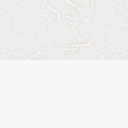
トマップ
人気のエリア
人気の駅
概要
江東区
上野
合わせ
台東区
錦糸町
イバシーポリシー
港区
住吉
履歴
品川区
稲荷町
に入り
新宿区
木場
名検索
中央区
渋谷