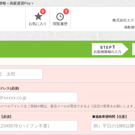
情報＜高級賃貸Pay＞
0
0
株式会社エスティ
お気に入り
閲覧履歴
掲載建
ドレス(必須)
のメールアドレスをご登録の際は、返信メールが受信できるよう設定の変更をお願いします
【必須】
■連絡希望時間【任意】